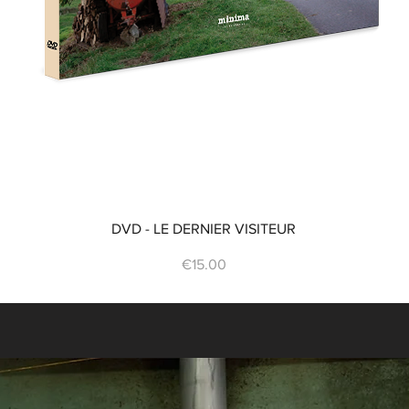
DVD - LE DERNIER VISITEUR
Price
€15.00